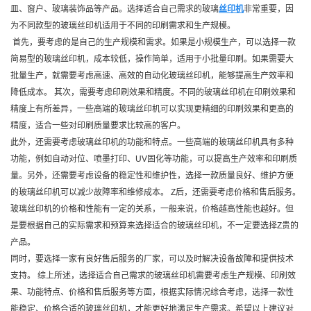
皿、窗户、玻璃装饰品等产品。选择适合自己需求的玻璃
丝印机
非常重要，因
为不同款型的玻璃丝印机适用于不同的印刷需求和生产规模。
首先，要考虑的是自己的生产规模和需求。如果是小规模生产，可以选择一款
简易型的玻璃丝印机，成本较低，操作简单，适用于小批量印刷。如果需要大
批量生产，就需要考虑高速、高效的自动化玻璃丝印机，能够提高生产效率和
降低成本。 其次，需要考虑印刷效果和精度。不同的玻璃丝印机在印刷效果和
精度上有所差异，一些高端的玻璃丝印机可以实现更精细的印刷效果和更高的
精度，适合一些对印刷质量要求比较高的客户。
此外，还需要考虑玻璃丝印机的功能和特点。一些高端的玻璃丝印机具有多种
功能，例如自动对位、喷墨打印、UV固化等功能，可以提高生产效率和印刷质
量。另外，还需要考虑设备的稳定性和维护性，选择一款质量良好、维护方便
的玻璃丝印机可以减少故障率和维修成本。 Z后，还需要考虑价格和售后服务。
玻璃丝印机的价格和性能有一定的关系，一般来说，价格越高性能也越好。但
是要根据自己的实际需求和预算来选择适合的玻璃丝印机，不一定要选择Z贵的
产品。
同时，要选择一家有良好售后服务的厂家，可以及时解决设备故障和提供技术
支持。 综上所述，选择适合自己需求的玻璃丝印机需要考虑生产规模、印刷效
果、功能特点、价格和售后服务等方面，根据实际情况综合考虑，选择一款性
能稳定、价格合适的玻璃丝印机，才能更好地满足生产需求。希望以上建议对