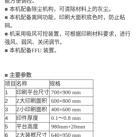
能方便调控。
■
本机配备除尘机构，可清除材料上的灰尘。
■
本机配备离网功能，印刷大面积底色时，防止粘
网。
■
机采用吸风可控装置，可根据印刷材料要求，进行
强风、弱风、关闭调节。
■
本机配备FFU 装置。
■
主要参数
项目
名称
规格
1
印刷平台尺寸
700×900 mm
2
Z大印刷面积
600×800 mm
3
Z小印刷面积
400×600 mm
4
印件厚度
0.1～0.8 mm
5
平台高度
980mm+20mm
6
Z大装框尺寸
640×950 mm