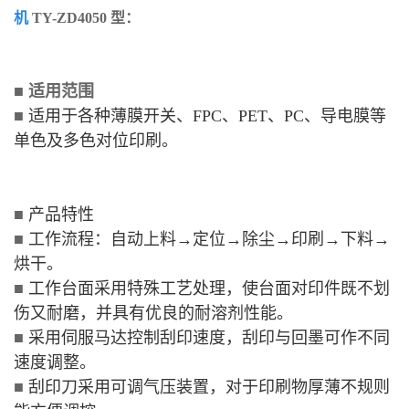
机
TY-ZD4050 型
：
■
适用范围
■
适用于各种薄膜开关、FPC、PET、PC、导电膜等
单色及多色对位印刷。
■
产品特性
■
工作流程：自动上料→定位→除尘→印刷→下料→
烘干。
■
工作台面采用特殊工艺处理，使台面对印件既不划
伤又耐磨，并具有优良的耐溶剂性能。
■
采用伺服马达控制刮印速度，刮印与回墨可作不同
速度调整。
■
刮印刀采用可调气压装置，对于印刷物厚薄不规则