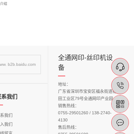
介绍
全通网印-丝印机设
ww. b2b.baidu.com
备
在
13
地址：
购
广东省深圳市宝安区福永街道稔
联系我们
田工业区79号全通网印产业园
销售热线：
0755-29501260 / 138-2740-
联系我们
4130
在
加入我们
售后热线：
在线留言