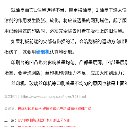
就油墨而言1.油墨选择不当，应更换油墨；2.油墨干燥
溶剂的作用发生膨胀、软化，将应该透墨的网孔堵住，起了版
用已经用过的印版时，必须完全除去附着在版框上的旧油墨。
如果利板前端的尖部有伤损的话，会沿刮板的运动方向出
损伤了，就要用
研磨机
认真地研磨。
印刷台的凹凸也会影响着墨均匀。凸都墨层薄，凹部墨层
堵塞，要清洗网版；丝印机印刷压力不足，应加大印刷压力；
丝印机、玻璃丝印机等印刷着墨不均匀的原因也就是上面
本文网址：https://www.quan-tong.com/news/393.html
关键词：
玻璃丝印机价格
,
玻璃丝印机产品
,
玻璃丝印机厂家
上一篇：
UV印刷和玻璃丝印机印刷工艺区别