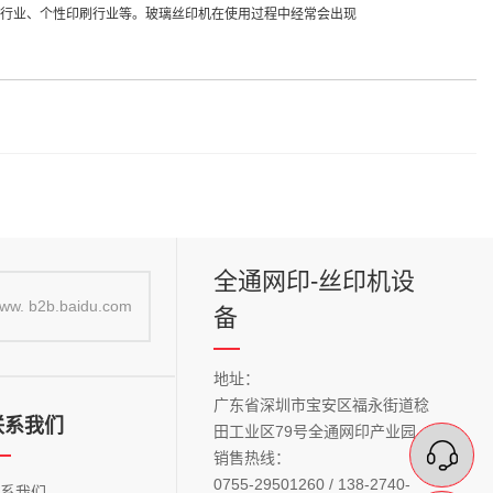
刷行业、个性印刷行业等。玻璃丝印机在使用过程中经常会出现
全通网印-丝印机设
ww. b2b.baidu.com
备
地址：
广东省深圳市宝安区福永街道稔
联系我们
田工业区79号全通网印产业园
在
销售热线：
0755-29501260 / 138-2740-
联系我们