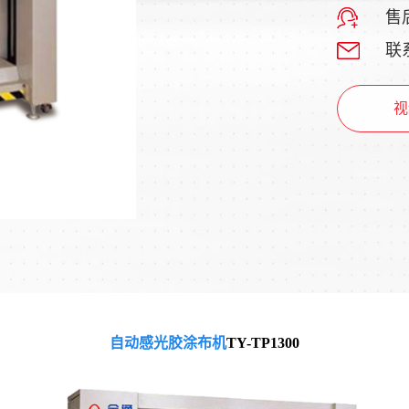
售后
联系
视
自动感光胶涂布机
TY-TP1300