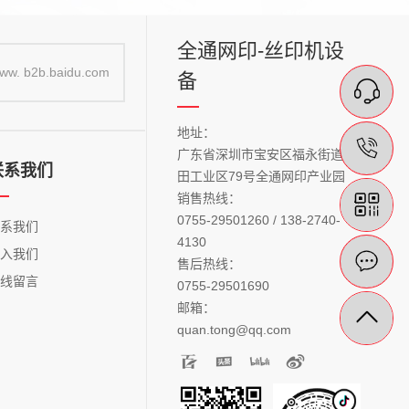
全通网印-丝印机设
ww. b2b.baidu.com
备
在
地址：
13
广东省深圳市宝安区福永街道稔
购
联系我们
田工业区79号全通网印产业园
销售热线：
0755-29501260 / 138-2740-
联系我们
4130
加入我们
在
售后热线：
在线留言
0755-29501690
邮箱：
quan.tong@qq.com