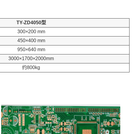
TY-ZD4050型
300×200 mm
450×400 mm
950×640 mm
3000×1700×2000mm
约800kg