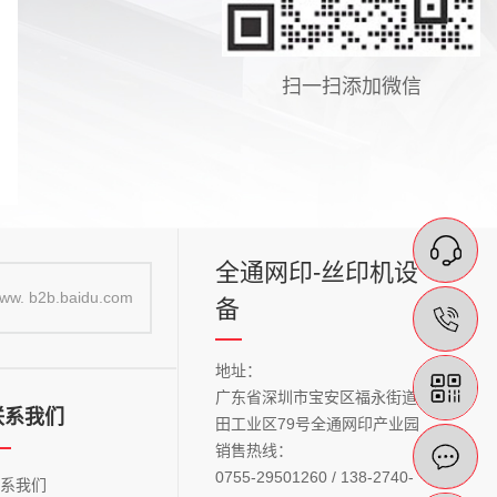
扫一扫添加微信
在
全通网印-丝印机设
ww. b2b.baidu.com
备
13
购
地址：
广东省深圳市宝安区福永街道稔
联系我们
田工业区79号全通网印产业园
销售热线：
在
0755-29501260 / 138-2740-
联系我们