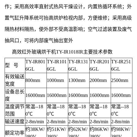
作；采用高效率直射式热风干燥设计，内置热循环系统；外
置气缸升降系统可抬高烘炉检视内部，方便维修；采用高级
隔热材料隔热，使外部不受高温影响；空气过滤装置及废气
抽风口，可将内部废气抽出室外
高效红外玻璃烘干机TY-IR1018IR主要技术参数
TY-IR801
TY-IR101
TY-IR131
TY-IR201
TY-IR251
型 号
6GL
6GL
6GL
6GL
6GL
有效输送
800mm
1000mm
1300mm
2000mm
2500mm
宽度
设备总长
16000mm
16000mm
16000mm
16000mm
16000mm
度
温度调节
常温--18
常温--18
常温--18
常温--18
常温--18
范围
0℃
0℃
0℃
0℃
0℃
输送速度
2-8m/min
2-8m/min
2-8m/min
2-8m/min
2-8m/min
约38KW/
约51KW/
约62KW/
约86KW/
约98KW/
额定功率
380V
380V
380V
380V
380V